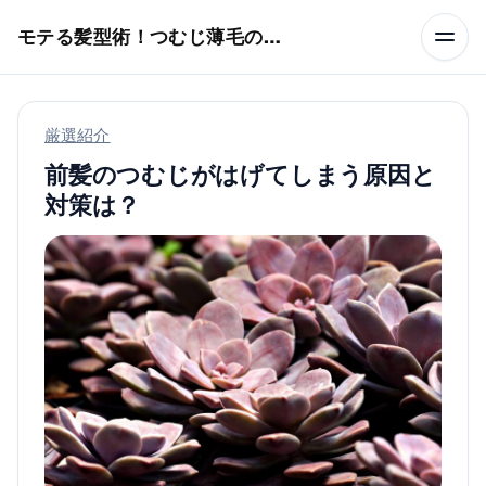
本文へスキップ
モテる髪型術！つむじ薄毛の隠し方
厳選紹介
前髪のつむじがはげてしまう原因と
対策は？