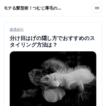
本文へスキップ
モテる髪型術！つむじ薄毛の隠し方
厳選紹介
分け目はげの隠し方でおすすめのス
タイリング方法は？