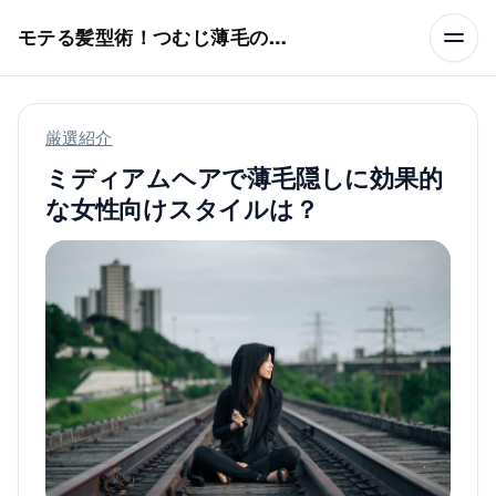
本文へスキップ
モテる髪型術！つむじ薄毛の隠し方
厳選紹介
ミディアムヘアで薄毛隠しに効果的
な女性向けスタイルは？