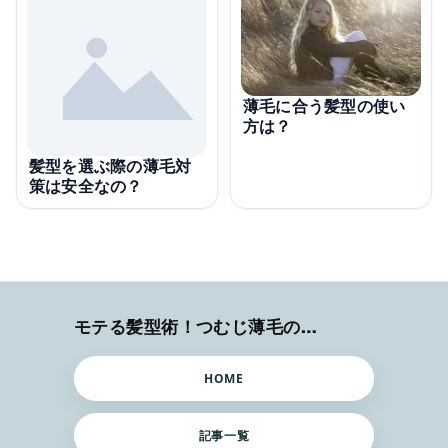
薄毛に合う髪型の使い
方は？
髪型を選ぶ際の薄毛対
策は安全なの？
モテる髪型術！つむじ薄毛の隠し方
HOME
記事一覧