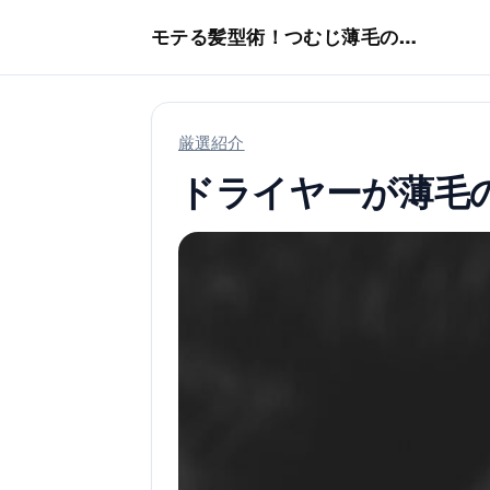
本文へスキップ
モテる髪型術！つむじ薄毛の隠し方
厳選紹介
ドライヤーが薄毛