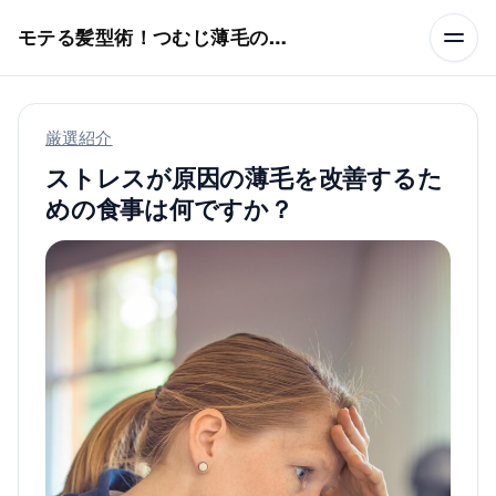
本文へスキップ
モテる髪型術！つむじ薄毛の隠し方
厳選紹介
ストレスが原因の薄毛を改善するた
めの食事は何ですか？