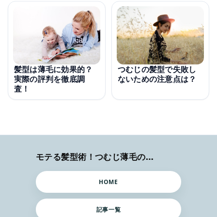
髪型は薄毛に効果的？
つむじの髪型で失敗し
実際の評判を徹底調
ないための注意点は？
査！
モテる髪型術！つむじ薄毛の隠し方
HOME
記事一覧