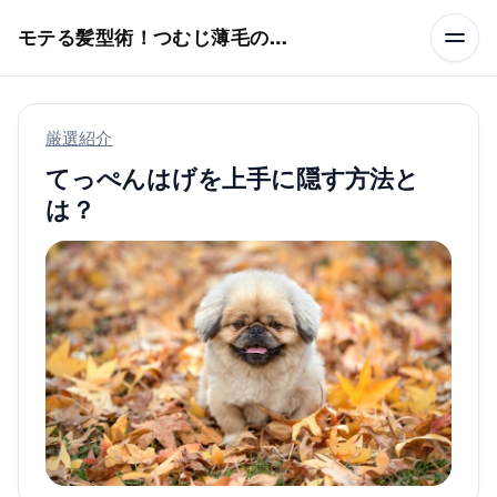
本文へスキップ
モテる髪型術！つむじ薄毛の隠し方
厳選紹介
てっぺんはげを上手に隠す方法と
は？