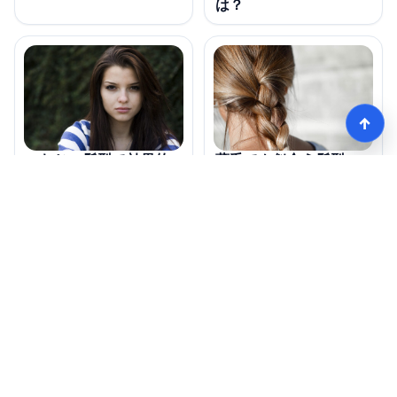
は？
↑
薄毛でも似合う髪型の
つむじの髪型で効果的
変化とは？
なスタイルは何？
モテる髪型術！つむじ薄毛の隠し方
HOME