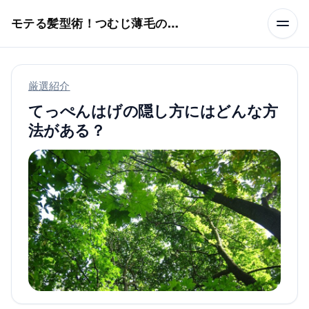
本文へスキップ
モテる髪型術！つむじ薄毛の隠し方
厳選紹介
てっぺんはげの隠し方にはどんな方
法がある？