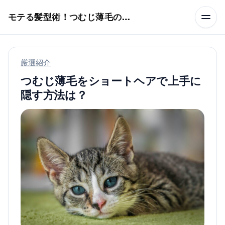
本文へスキップ
モテる髪型術！つむじ薄毛の隠し方
厳選紹介
つむじ薄毛をショートヘアで上手に
隠す方法は？