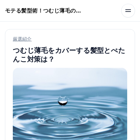
本文へスキップ
モテる髪型術！つむじ薄毛の隠し方
厳選紹介
つむじ薄毛をカバーする髪型とぺた
んこ対策は？