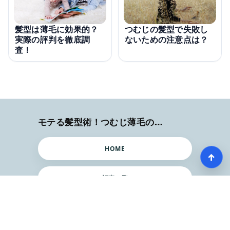
髪型は薄毛に効果的？
つむじの髪型で失敗し
実際の評判を徹底調
ないための注意点は？
査！
モテる髪型術！つむじ薄毛の隠し方
HOME
↑
記事一覧
Copyright © mote-hair.com all rights reserved