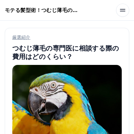
本文へスキップ
モテる髪型術！つむじ薄毛の隠し方
厳選紹介
つむじ薄毛の専門医に相談する際の
費用はどのくらい？