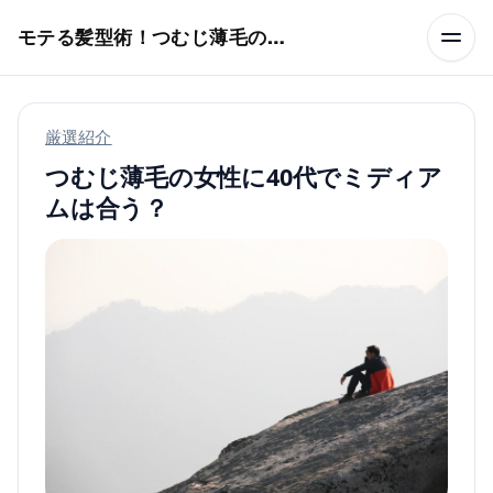
本文へスキップ
モテる髪型術！つむじ薄毛の隠し方
厳選紹介
つむじ薄毛の女性に40代でミディア
ムは合う？