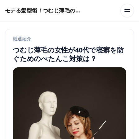
本文へスキップ
モテる髪型術！つむじ薄毛の隠し方
厳選紹介
つむじ薄毛の女性が40代で寝癖を防
ぐためのぺたんこ対策は？