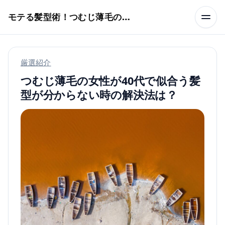
本文へスキップ
モテる髪型術！つむじ薄毛の隠し方
厳選紹介
つむじ薄毛の女性が40代で似合う髪
型が分からない時の解決法は？