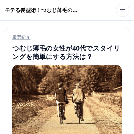
本文へスキップ
モテる髪型術！つむじ薄毛の隠し方
厳選紹介
つむじ薄毛の女性が40代でスタイリ
ングを簡単にする方法は？