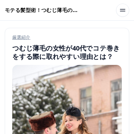
本文へスキップ
モテる髪型術！つむじ薄毛の隠し方
厳選紹介
つむじ薄毛の女性が40代でコテ巻き
をする際に取れやすい理由とは？