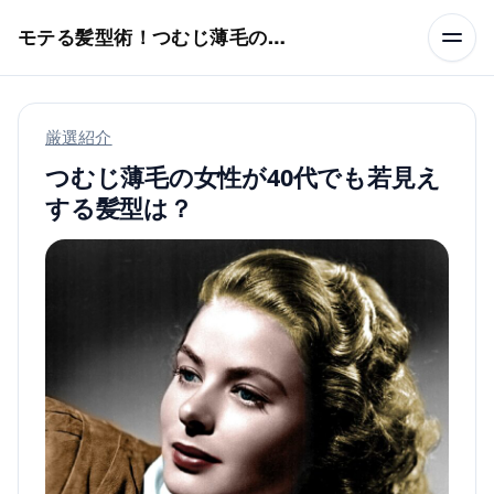
本文へスキップ
モテる髪型術！つむじ薄毛の隠し方
厳選紹介
つむじ薄毛の女性が40代でも若見え
する髪型は？