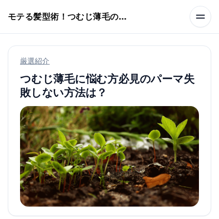
本文へスキップ
モテる髪型術！つむじ薄毛の隠し方
厳選紹介
つむじ薄毛に悩む方必見のパーマ失
敗しない方法は？