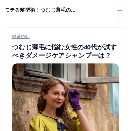
本文へスキップ
モテる髪型術！つむじ薄毛の隠し方
厳選紹介
つむじ薄毛に悩む女性の40代が試す
べきダメージケアシャンプーは？