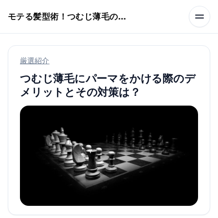
本文へスキップ
モテる髪型術！つむじ薄毛の隠し方
厳選紹介
つむじ薄毛にパーマをかける際のデ
メリットとその対策は？