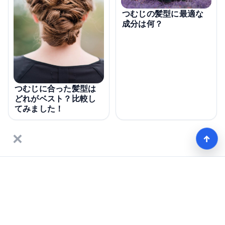
つむじの髪型に最適な
成分は何？
つむじに合った髪型は
どれがベスト？比較し
てみました！
×
↑
モテる髪型術！つむじ薄毛の隠し方
HOME