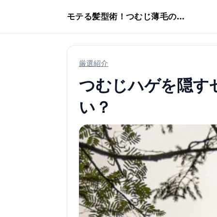
本文へスキップ
モテる髪型術！つむじ薄毛の隠し方
厳選紹介
つむじハゲを隠す
い？