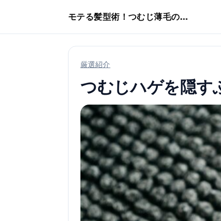
本文へスキップ
モテる髪型術！つむじ薄毛の隠し方
厳選紹介
つむじハゲを隠す