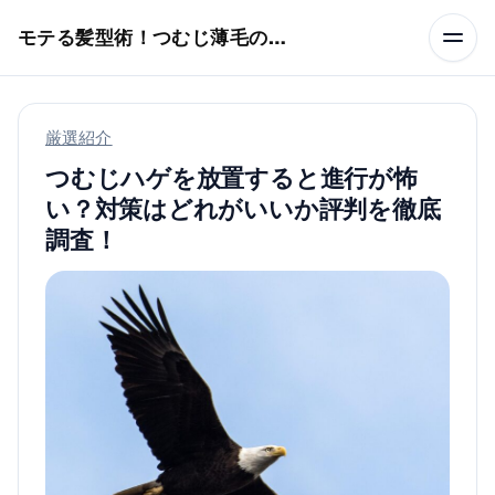
本文へスキップ
モテる髪型術！つむじ薄毛の隠し方
厳選紹介
つむじハゲを放置すると進行が怖
い？対策はどれがいいか評判を徹底
調査！