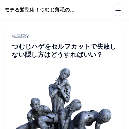
本文へスキップ
モテる髪型術！つむじ薄毛の隠し方
厳選紹介
つむじハゲをセルフカットで失敗し
ない隠し方はどうすればいい？