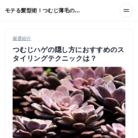
本文へスキップ
モテる髪型術！つむじ薄毛の隠し方
厳選紹介
つむじハゲの隠し方におすすめのス
タイリングテクニックは？