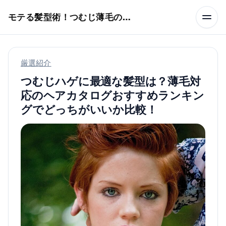
本文へスキップ
モテる髪型術！つむじ薄毛の隠し方
厳選紹介
つむじハゲに最適な髪型は？薄毛対
応のヘアカタログおすすめランキン
グでどっちがいいか比較！