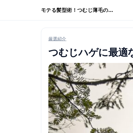
本文へスキップ
モテる髪型術！つむじ薄毛の隠し方
厳選紹介
つむじハゲに最適