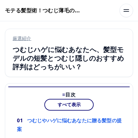
本文へスキップ
モテる髪型術！つむじ薄毛の隠し方
厳選紹介
つむじハゲに悩むあなたへ、髪型モ
デルの短髪とつむじ隠しのおすすめ
評判はどっちがいい？
目次
すべて表示
つむじやハゲに悩むあなたに贈る髪型の提
案