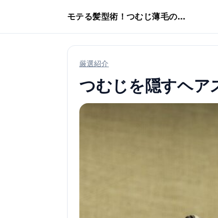
本文へスキップ
モテる髪型術！つむじ薄毛の隠し方
厳選紹介
つむじを隠すヘア