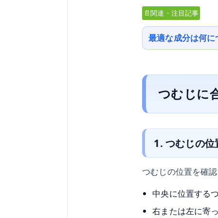
📄関連・注目記事
最適な成分は何に
つむじに
1. つむじの
つむじの位置を確認
中央に位置する
右または左に寄