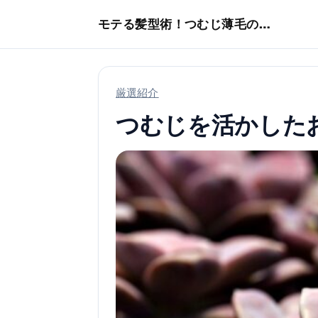
本文へスキップ
モテる髪型術！つむじ薄毛の隠し方
厳選紹介
つむじを活かした