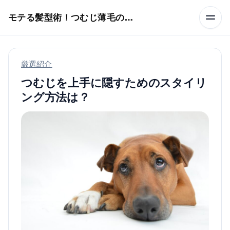
本文へスキップ
モテる髪型術！つむじ薄毛の隠し方
厳選紹介
つむじを上手に隠すためのスタイリ
ング方法は？