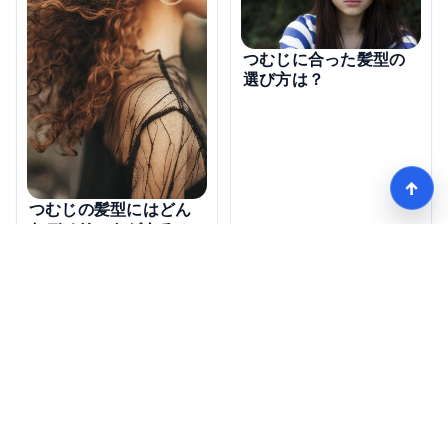
つむじに合った髪型の
選び方は？
↑
つむじの髪型にはどん
なデメリットがある
の？
モテる髪型術！つむじ薄毛の隠し方
HOME