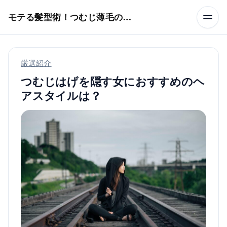
本文へスキップ
モテる髪型術！つむじ薄毛の隠し方
厳選紹介
つむじはげを隠す女におすすめのヘ
アスタイルは？