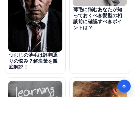
薄毛に悩むあなたが知
っておくべき髪型の相
談前に確認すべきポイ
ントは？
つむじの薄毛は評判通
りの悩み？解決策を徹
底解説！
↑
薄毛に最適な髪型は危
険？失敗しない選び方
とは？