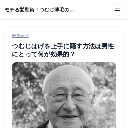
本文へスキップ
モテる髪型術！つむじ薄毛の隠し方
厳選紹介
つむじはげを上手に隠す方法は男性
にとって何が効果的？