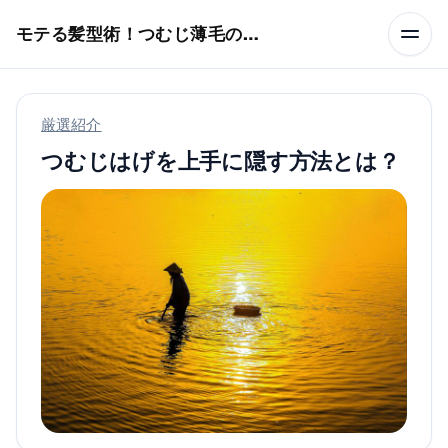
本文へスキップ
モテる髪型術！つむじ薄毛の隠し方
厳選紹介
つむじはげを上手に隠す方法とは？