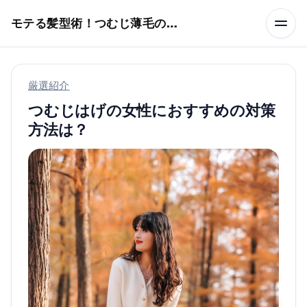
本文へスキップ
モテる髪型術！つむじ薄毛の隠し方
厳選紹介
つむじはげの女性におすすめの対策
方法は？