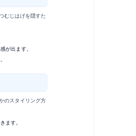
つむじはげを隠すた
ム感が出ます。
す。
かのスタイリング方
できます。