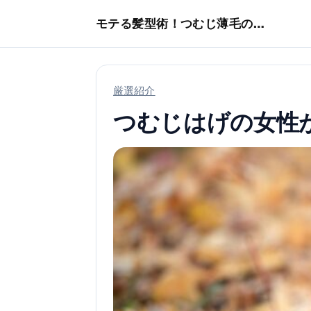
本文へスキップ
モテる髪型術！つむじ薄毛の隠し方
厳選紹介
つむじはげの女性