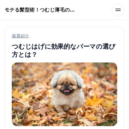
本文へスキップ
モテる髪型術！つむじ薄毛の隠し方
厳選紹介
つむじはげに効果的なパーマの選び
方とは？