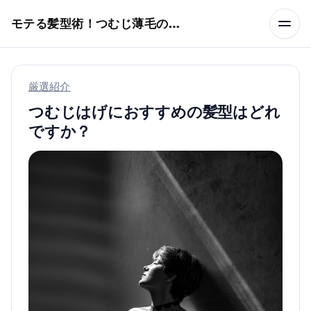
本文へスキップ
モテる髪型術！つむじ薄毛の隠し方
厳選紹介
つむじはげにおすすめの髪型はどれ
ですか？