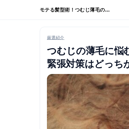
本文へスキップ
モテる髪型術！つむじ薄毛の隠し方
厳選紹介
つむじの薄毛に悩
緊張対策はどっち