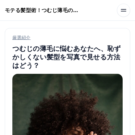
本文へスキップ
モテる髪型術！つむじ薄毛の隠し方
厳選紹介
つむじの薄毛に悩むあなたへ、恥ず
かしくない髪型を写真で見せる方法
はどう？