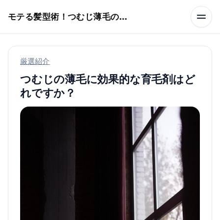
本文へスキップ
モテる髪型術！つむじ薄毛の隠し方
厳選紹介
つむじの薄毛に効果的な育毛剤はど
れですか？