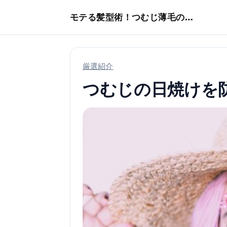
本文へスキップ
モテる髪型術！つむじ薄毛の隠し方
厳選紹介
つむじの日焼けを