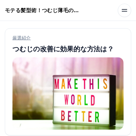
本文へスキップ
モテる髪型術！つむじ薄毛の隠し方
厳選紹介
つむじの改善に効果的な方法は？