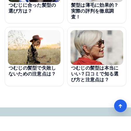
つむじに合った髪型の
髪型は薄毛に効果的？
選び方は？
実際の評判を徹底調
査！
つむじの髪型で失敗し
つむじの髪型は本当に
ないための注意点は？
いい？口コミで知る選
び方と注意点は？
↑
モテる髪型術！つむじ薄毛の隠し方