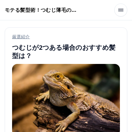
本文へスキップ
モテる髪型術！つむじ薄毛の隠し方
厳選紹介
つむじが2つある場合のおすすめ髪
型は？