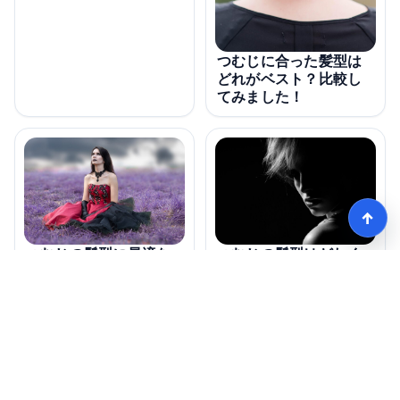
つむじに合った髪型は
どれがベスト？比較し
てみました！
↑
つむじの髪型に最適な
つむじの髪型はどれく
成分は何？
らいの料金がかかる？
モテる髪型術！つむじ薄毛の隠し方