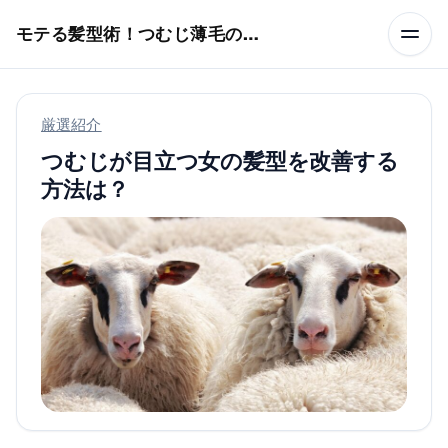
本文へスキップ
モテる髪型術！つむじ薄毛の隠し方
厳選紹介
つむじが目立つ女の髪型を改善する
方法は？