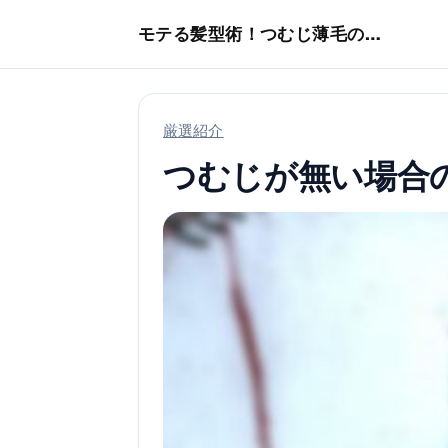
本文へスキップ
モテる髪型術！つむじ薄毛の隠し方
厳選紹介
つむじが無い場合