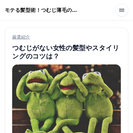
本文へスキップ
モテる髪型術！つむじ薄毛の隠し方
厳選紹介
つむじがない女性の髪型やスタイリ
ングのコツは？