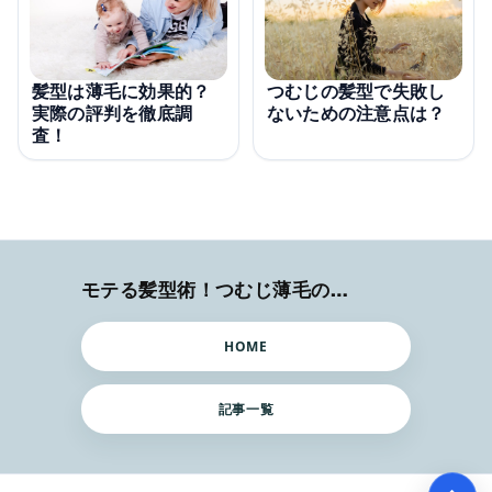
髪型は薄毛に効果的？
つむじの髪型で失敗し
実際の評判を徹底調
ないための注意点は？
査！
モテる髪型術！つむじ薄毛の隠し方
HOME
記事一覧